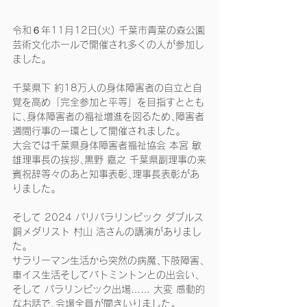
令和６年11月12日(火) 千葉市青葉の森公園
芸術文化ホールで開催され多くの人が参加し
ました｡
千葉県下 約18万人の身体障害者の自立と自
覚を高め「完全参加と平等」を目指すととも
に､身体障害者の福祉増進を図るため､障害者
週間行事の一環として開催されました｡
大会では千葉県身体障害者福祉協会 本宮 敏
雄理事長の挨拶､黒野 嘉之 千葉県副理事の来
賓祝辞等々のあと知事表彰､理事長表彰があ
りました｡
そして 2024 パリパラリンピック ダブルス 
銅メダリスト 村山 浩さんの講演がありまし
た｡
サラリーマン生活から突然の病魔､下肢障害､
車イス生活そしてバトミントンとの出会い､
そして パラリンピック出場…… 大変 感動的
なお話で､会場全員が聞きいりました｡