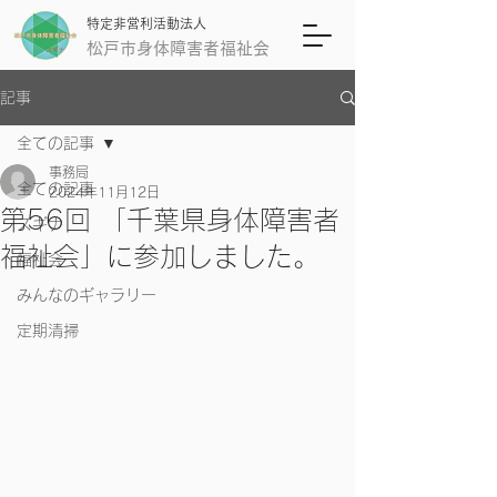
特定非営利活動法人
松戸市身体障害者福祉会
記事
全ての記事
事務局
全ての記事
2024年11月12日
第56回 「千葉県身体障害者
スギナ
福祉会」に参加しました。
福祉会
みんなのギャラリー
定期清掃