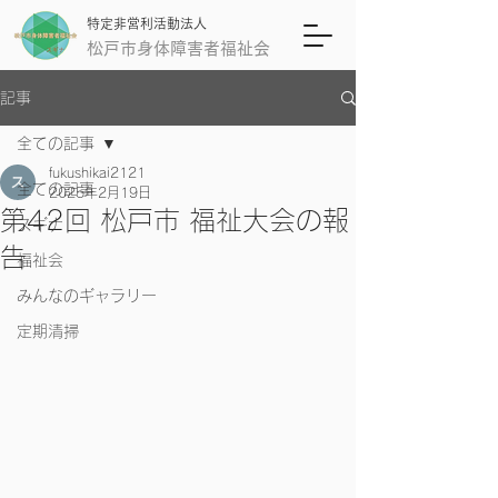
特定非営利活動法人
松戸市身体障害者福祉会
記事
全ての記事
fukushikai2121
全ての記事
2025年2月19日
第42回 松戸市 福祉大会の報
スギナ
告
福祉会
みんなのギャラリー
定期清掃