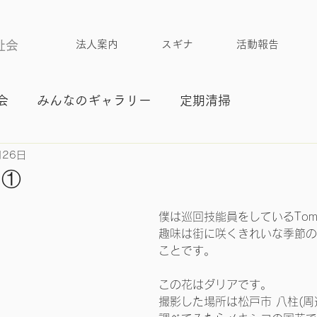
祉会
法人案内
スギナ
活動報告
会
みんなのギャラリー
定期清掃
月26日
 ①
僕は巡回技能員をしているTo
趣味は街に咲くきれいな季節の
ことです。
この花はダリアです。
撮影した場所は松戸市 八柱(周