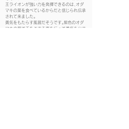
王ライオンが強い力を発揮できるのは､オダ
マキの葉を食べているからだと信じられ伝承
されて来ました｡
勇気をもたらす風習だそうです｡紫色のオダ
マキの葉で手をこする事を行って勇気を出す
力が得られると信じられてきました｡
花姿が本当に特徴のある不思議な形を持って
いて､生物というものは生育環境で､様々な要
因があって､姿･色･生育の仕方を､様々に変え
ながら､この地球上で何年もの間に進化をし
ながら､その生態系に合った生き方をして､存
在しているのだなと感心､感激しました｡自然
は最高に素晴らしいと思いました｡このよう
な多種多様な生物(植物)を育んでくれて､奇
跡の地球に感謝したい気持ちでいっぱいにな
りました｡
街かどの花 ⑭
みんなのギャラリー