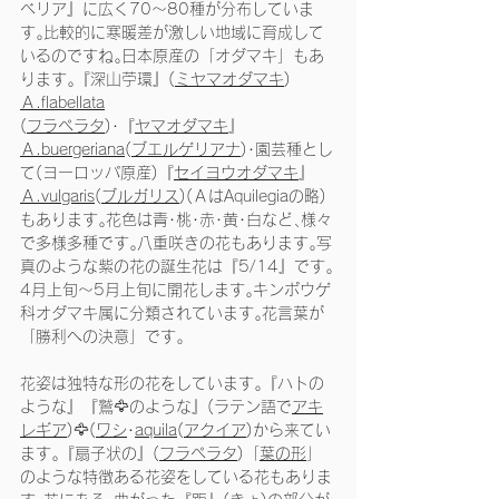
ベリア』に広く70～80種が分布していま
す｡比較的に寒暖差が激しい地域に育成して
いるのですね｡日本原産の「オダマキ」もあ
ります｡『深山苧環』(
ミヤマオダマキ
)
Ａ.flabellata
(
フラペラタ
)･『
ヤマオダマキ
』
Ａ.buergeriana
(
ブエルゲリアナ
)･園芸種とし
て(ヨーロッパ原産)『
セイヨウオダマキ
』
Ａ.vulgaris
(
ブルガリス
)(ＡはAquilegiaの略)
もあります｡花色は青･桃･赤･黄･白など､様々
で多様多種です｡八重咲きの花もあります｡写
真のような紫の花の誕生花は『5/14』です｡
4月上旬～5月上旬に開花します｡キンポウゲ
科オダマキ属に分類されています｡花言葉が
「勝利への決意」です｡
花姿は独特な形の花をしています｡『ハトの
ような』『鷲🦅のような』(ラテン語で
アキ
レギア
)🦅(
ワシ
･
aquila
(
アクイア
)から来てい
ます｡『扇子状の』(
フラペラタ
)「
葉の形
」
のような特徴ある花姿をしている花もありま