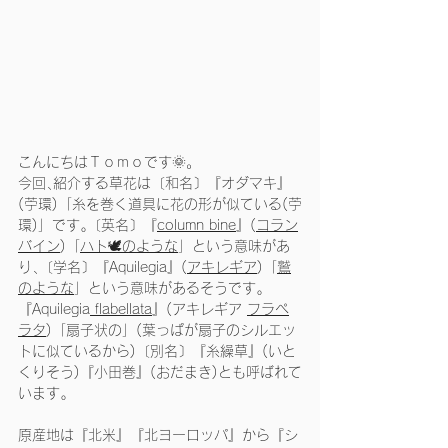
こんにちはＴｏｍｏです🌞。
今回､紹介する草花は〔和名〕『オダマキ』
(苧環)「糸を巻く道具に花の形が似ている(苧
環)」です｡〔英名〕『
column bine
』(
コラン
バイン
)「
ハト🕊のような
」という意味があ
り､〔学名〕『Aquilegia』(
アキレギア
)「
鷲
のような
」という意味があるそうです｡
『Aquilegia
 flabellata
』(アキレギア 
フラペ
ラタ
)「扇子状の」(葉っぱが扇子のシルエッ
トに似ているから)〔別名〕『糸繰草』(いと
くりそう)『小田巻』(おだまき)とも呼ばれて
います｡
原産地は『北米』『北ヨーロッパ』から『シ