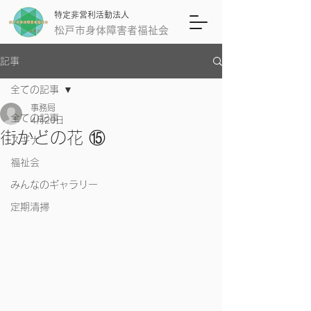
特定非営利活動法人
松戸市身体障害者福祉会
記事
全ての記事
事務局
全ての記事
4月20日
街かどの花 ⑮
スギナ
福祉会
みんなのギャラリー
定期清掃