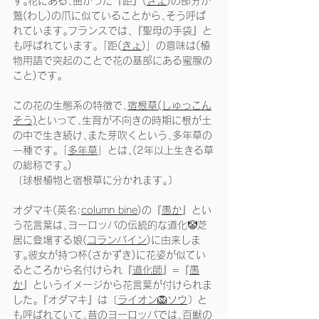
す｡花にある､曲がった『距』(
きょ
)の部分が
鷲(わし)の爪に似ていることから､そう呼ば
れています｡フランスでは､『聖母の手袋』と
も呼ばれています｡「距(
きょ
)」の意味は(植
物用語で突起のことで花の基部にある蜜腺の
こと)です｡
この花の生態系の特徴で､
宿根草(しゅっこん
そう)
といって､生育が不向きの時期に根が土
の中で生き続け､また芽吹くという､多年草の
一種です｡「
多年草
」とは､(2年以上生きる草
の総称です｡)
〔球根植物と宿根草に分かれます｡〕
オダマキ(英名:
column bine
)の『
愚か
』とい
う花言葉は､ヨーロッパの伝統的な道化🤡芝
居に登場する娘(
コランバイン
)に由来しま
す｡彼女が持つ杯(さかずき)に花姿が似てい
るところから名付けられ『
道化師
』=『
愚
か
』というイメージから花言葉が付けられま
した｡『オダマキ』は〔
ライオン🦁ソウ
〕と
も呼ばれていて､昔のヨーロッパでは､百獣の