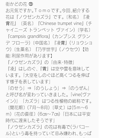
街かどの花 ㉓
お元気ですか｡Ｔｏｍｏです｡今回､紹介する
花は『ノウゼンカズラ』です｡〔和名〕『凌
霄花』〔英名〕『Chinese trumpet vine』(チ
ャイニーズ トランペット ヴァイン)〔学名〕
『campsis grandiflora』(カンプシス グラン
デ フローラ)〔中国名〕『凌霄』(リョウショ
ウ)〔生薬名〕『乃宇世宇』(ノウセウ)【効
能:利尿作用があります】
『ノウゼンカズラ』の「由来･特徴」
『凌』はしのぐ､『霄』は空や雲を意味して
います｡「大空をしのぐほど高くつるを伸ば
す様子を表しています」
「のせう」⇒「のうしょう」⇒「のうぜん」
と呼び名が変わっていきました｡「vine(ヴァ
イン)」「カズラ」はつる性植物の総称です｡
〔開花期〕(7月～8月)〔草丈〕は(5ｍ～6
ｍ)〔花の直径〕(6㎝～7㎝)「日本には平安
時代に渡来したそうです」
『ノウゼンカズラ』の花は有毒で(ラパコー
ル)という毒を持っていて忌み嫌われ､もっぱ