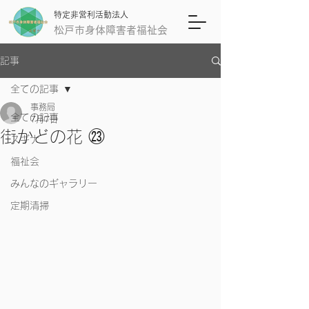
特定非営利活動法人
松戸市身体障害者福祉会
記事
全ての記事
事務局
全ての記事
7月7日
街かどの花 ㉓
スギナ
福祉会
みんなのギャラリー
定期清掃