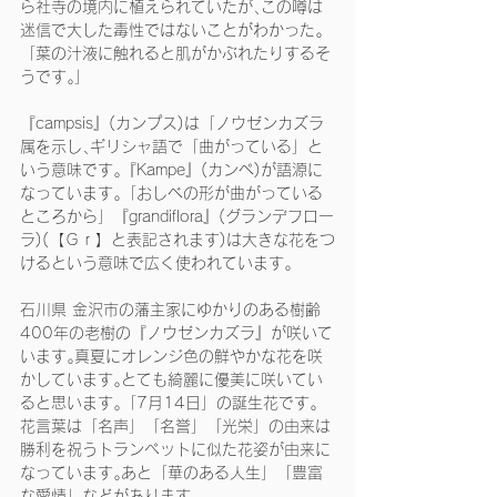
ら社寺の境内に植えられていたが､この噂は
迷信で大した毒性ではないことがわかった｡
「葉の汁液に触れると肌がかぶれたりするそ
うです｡」
『campsis』(カンプス)は「ノウゼンカズラ
属を示し､ギリシャ語で「曲がっている」と
いう意味です｡『Kampe』(カンぺ)が語源に
なっています｡「おしべの形が曲がっている
ところから」『grandiflora』(グランデフロー
ラ)(【Ｇｒ】と表記されます)は大きな花をつ
けるという意味で広く使われています｡
石川県 金沢市の藩主家にゆかりのある樹齢
400年の老樹の『ノウゼンカズラ』が咲いて
います｡真夏にオレンジ色の鮮やかな花を咲
かしています｡とても綺麗に優美に咲いてい
ると思います｡「7月14日」の誕生花です｡
花言葉は「名声」「名誉」「光栄」の由来は
勝利を祝うトランペットに似た花姿が由来に
なっています｡あと「華のある人生」「豊富
な愛情」などがあります｡