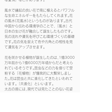
風水で縁起の良い花で南に植えるとパワフル
な生命エネルギーをもたらしてくれます｡花
の風水(花風水)というものがあります｡古代
中国から伝わる環境学のことで､「風水」と
日本の生け花が融合して誕生したものです｡
気の流れや運気を呼びこむ環境づくりの基礎
です｡花の気を捉えて色や方角との相性を見
て運気をアップさせます｡
花を咲かせる植物が誕生したのは､1憶3000
万年前から1憶6000万年頃からだと考えら
れているそうです｡昆虫などの力を借りて受
粉する「花植物」が爆発的に大繫栄しまし
た｡花は昆虫と共に進化してきたといわれて
います｡「共進化」といいます｡
太古の昔には､現代では見たことのない花姿
をしていた植物や､巨大な花丈をした花が自
生していたと､空想をしてみると､とても楽し
い世界が広がっていたのではないでしょう
か？ 太古の昔に思いを馳せることが出来ま